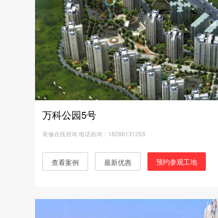
万科公园5号
装修在线咨询 电话咨询：18286131265
预约参观工地
查看案例
最新优惠