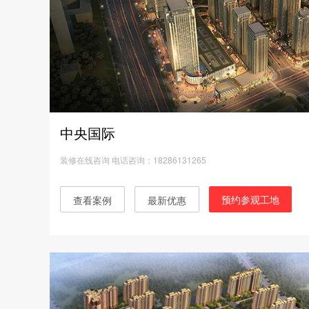
中央国际
装修在线咨询 电话咨询：18286131265
预约参观工地
查看案例
最新优惠