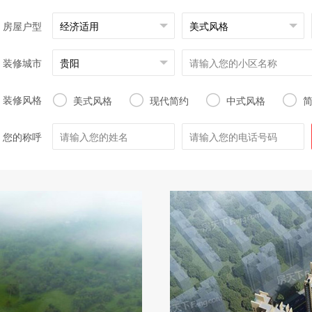
房屋户型
装修城市
装修风格




美式风格
现代简约
中式风格
您的称呼