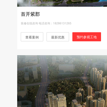
首开紫郡
装修在线咨询 电话咨询：18286131265
预约参观工地
查看案例
最新优惠