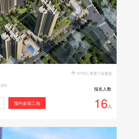
9759人查看了该楼盘
265
报名人数
16
预约参观工地
人