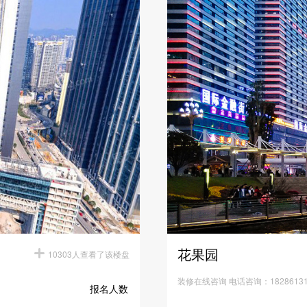
花果园
10303人查看了该楼盘
装修在线咨询 电话咨询：18286131
报名人数