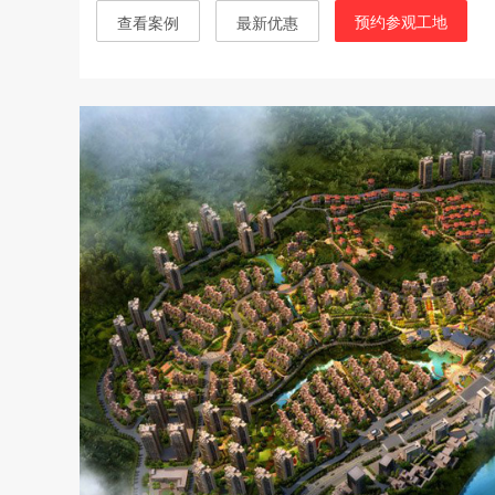
预约参观工地
查看案例
最新优惠