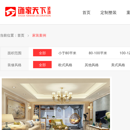
首页
定制整装
当前位置：
首页
>
家装案例
面积范围
全部
小于80平米
80-100平米
100-
装修风格
全部
欧式风格
其他风格
美式风格