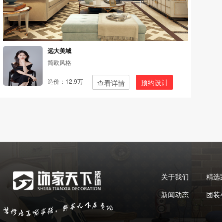
远大美域
简欧风格
造价：
12.9
万
预约设计
查看详情
关于我们
精选
新闻动态
团装