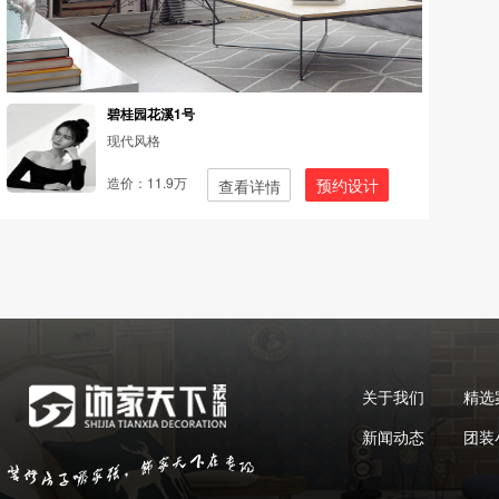
碧桂园花溪1号
现代风格
造价：
11.9
万
预约设计
查看详情
关于我们
精选
新闻动态
团装