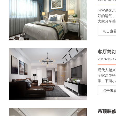
卧室是休息
好的运气，
大家分享关
点击查
客厅筒灯
2018-12-1
现代人越来
个家居显得
系，下面小
点击查
吊顶装修