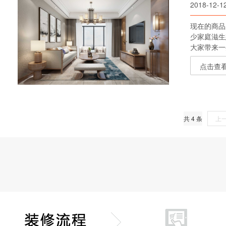
2018-12-1
现在的商品
少家庭滋生
大家带来一
点击查
共 4 条
上