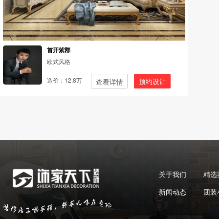
首开紫郡
欧式风格
造价：
12.8
万
预约设计
查看详情
关于我们
精选
新闻动态
团装