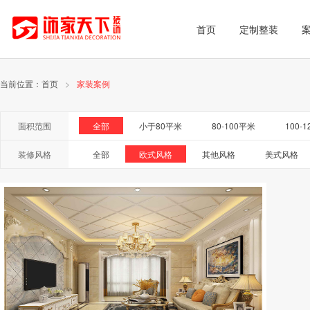
首页
定制整装
当前位置：
首页
>
家装案例
面积范围
全部
小于80平米
80-100平米
100-
装修风格
全部
欧式风格
其他风格
美式风格