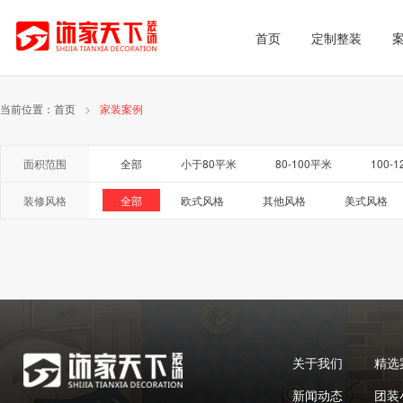
首页
定制整装
当前位置：
首页
>
家装案例
面积范围
全部
小于80平米
80-100平米
100-
装修风格
全部
欧式风格
其他风格
美式风格
关于我们
精选
新闻动态
团装