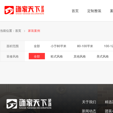
首页
定制整装
当前位置：
首页
>
家装案例
面积范围
全部
小于80平米
80-100平米
100-
装修风格
全部
欧式风格
其他风格
美式风格
关于我们
精选
新闻动态
团装