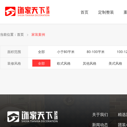
首页
定制整装
当前位置：
首页
>
家装案例
面积范围
全部
小于80平米
80-100平米
100-
装修风格
全部
欧式风格
其他风格
美式风格
关于我们
精选
新闻动态
团装