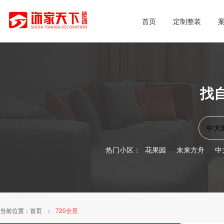
首页
定制整装
找
热门小区：
花果园
未来方舟
中
当前位置：
首页
>
720全景