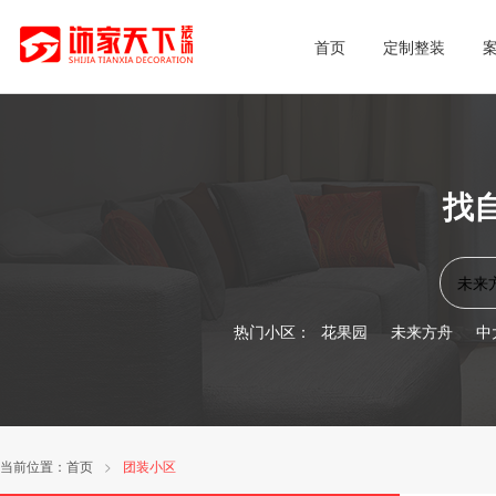
首页
定制整装
找
热门小区：
花果园
未来方舟
中
当前位置：
首页
>
团装小区