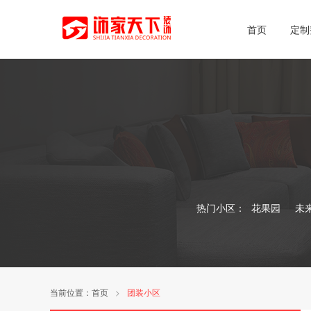
首页
定制
热门小区：
花果园
未
当前位置：
首页
>
团装小区