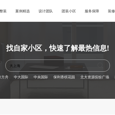
整装
案例精选
设计团队
团装小区
服务保障
装修
找自家小区，快速了解最热信息!
来方舟
中大国际
中央国际
保利香槟花园
北大资源缤纷广场