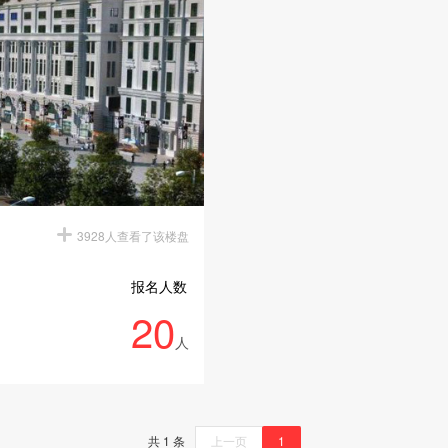
3928人查看了该楼盘
报名人数
20
人
共 1 条
上一页
1