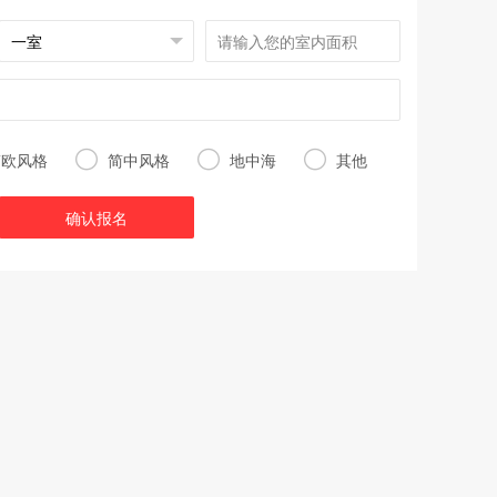



简欧风格
简中风格
地中海
其他
确认报名