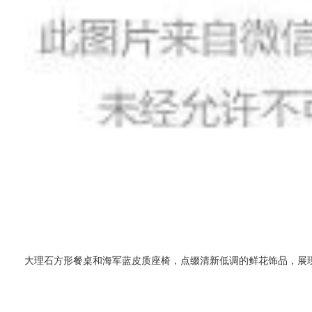
大理石方形餐桌和海军蓝皮质座椅，点缀清新低调的鲜花饰品，展