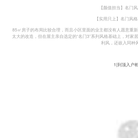
【颜值担当】名门风
【实用只上】名门风格
85㎡房子的布局比较合理，而且小区里面的业主都没有人愿意重
太大的改造，但在屋主亲自选定的“名门3”系列风格基础上，对家
利风，还嵌入同种
1|到顶入户