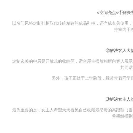
//空间亮点//①解
以名门风格定制鞋柜取代传统精致的成品鞋柜，还当成玄关使用，
持室内干
②解决客人大
定制玄关的中层是开放式的收纳区，适合屋主摆放相框向客人展示
共同话
另外，孩子正处于上学阶段，经常带着同学
③解决女主人
最为重要的是，女主人希望天天看见自己收藏最昂贵的高跟鞋（当
希望触摸到