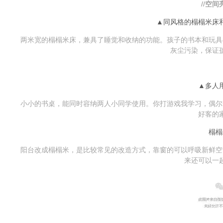
//空间
▲同风格的榻榻米床
两米宽的榻榻米床，兼具了睡觉和收纳的功能。孩子的书本和玩具
灰尘污染，保证
▲多人
小小的书桌，能同时容纳两人小同学使用。你打游戏我学习，偶尔
好客的
榻榻
阳台改成榻榻米，是比较常见的改造方式，靠窗的可以呼吸新鲜空
来还可以一