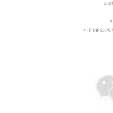
回家
6
|4㎡阳台的全封闭