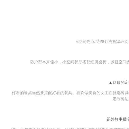
//空间亮点//①餐厅有配套
②户型本来偏小，小空间餐厅搭配细脚桌椅，减轻空间
▲到顶的定
好看的餐桌当然要搭配好看的餐具。喜欢做美食的女主在挑选餐具
定制餐边
题外故事插