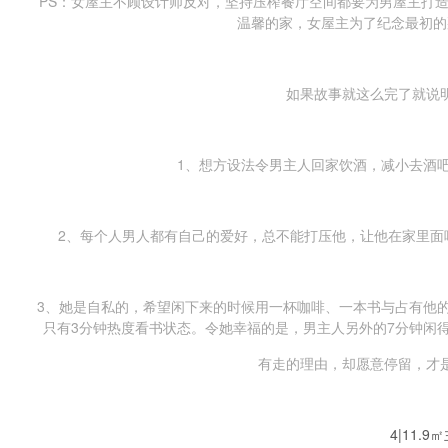
PS：女屋主不顾设计师反对，坚持压榨餐厅空间都要为男屋主打
温馨的家，女屋主为了纪念最初的
如果故事就这么完了就说
1、想方设法令男主人回家饮酒，减小去酒
2、每个人男人都有自己的爱好，总不能打压他，让他在家里面
3、她是自私的，希望闲下来的时候用一杯咖啡、一本书与占有他
只有3分钟热度看书状态。令她幸福的是，男主人另外的7分钟闲
有走的理由，却愿意停留，才
4|11.9