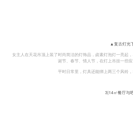
▲复古灯光
女主人在天花吊顶上装了时尚简洁的灯饰品，卤素灯泡灯一亮起，
诞节、春节、情人节，在灯上吊挂一些应
平时日常里，灯具还能绑上两三个风铃，
3|14㎡餐厅与