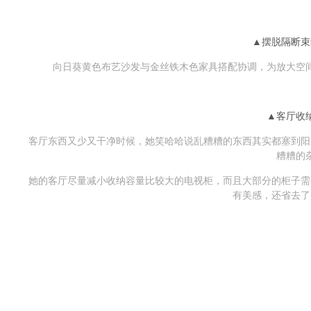
▲摆脱隔断束
向日葵黄色布艺沙发与金丝铁木色家具搭配协调，为放大空
▲客厅收
客厅东西又少又干净时候，她笑哈哈说乱糟糟的东西其实都塞到阳
糟糟的
她的客厅尽量减小收纳容量比较大的电视柜，而且大部分的柜子需
有美感，还省去了