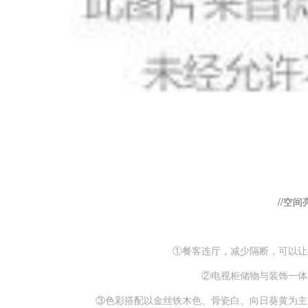
//空间
①餐客连厅，减少隔断，可以让
②电视柜储物与装饰一体
③色彩搭配以金丝铁木色、骨瓷白、向日葵黄为主