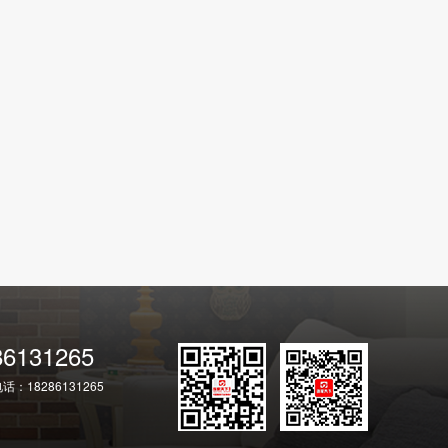
86131265
：18286131265