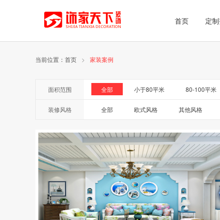
首页
定制
当前位置：
首页
>
家装案例
面积范围
全部
小于80平米
80-100平米
装修风格
全部
欧式风格
其他风格