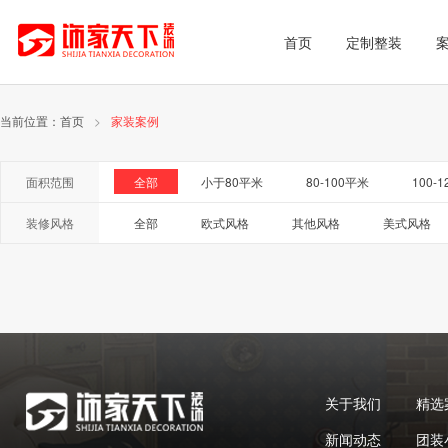
首页
定制整装
当前位置：
首页
>
家装案例
面积范围
全部
小于80平米
80-100平米
100-
装修风格
全部
欧式风格
其他风格
美式风格
关于我们
精选
新闻动态
团装