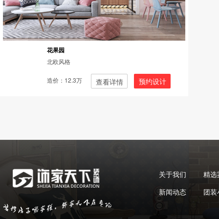
花果园
北欧风格
造价：
12.3
万
预约设计
查看详情
关于我们
精选
新闻动态
团装