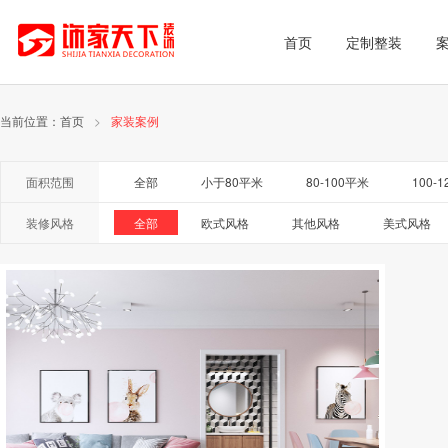
首页
定制整装
当前位置：
首页
>
家装案例
面积范围
全部
小于80平米
80-100平米
100-
装修风格
全部
欧式风格
其他风格
美式风格