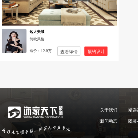
远大美域
简欧风格
造价：
12.9
万
预约设计
查看详情
关于我们
精选
新闻动态
团装