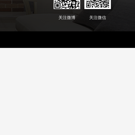
关注微博
关注微信