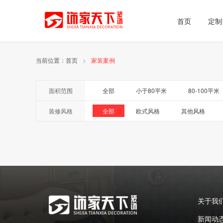
首页
定制
当前位置：
首页
>
家装案例
面积范围
全部
小于80平米
80-100平米
装修风格
全部
欧式风格
其他风格
关于我
新闻动