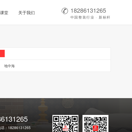
18286131265
课堂
关于我们
中国整装行业 · 新标杆
地中海
86131265
：18286131265