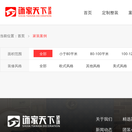
首页
定制整装
当前位置：
首页
>
家装案例
面积范围
全部
小于80平米
80-100平米
100-
装修风格
全部
欧式风格
其他风格
美式风格
关于我们
精选
新闻动态
团装