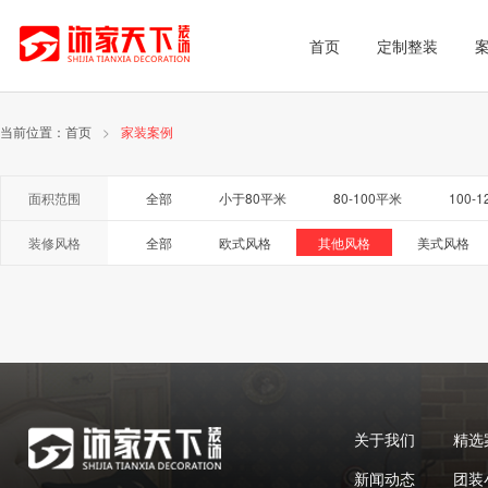
首页
定制整装
当前位置：
首页
>
家装案例
面积范围
全部
小于80平米
80-100平米
100-
装修风格
全部
欧式风格
其他风格
美式风格
关于我们
精选
新闻动态
团装