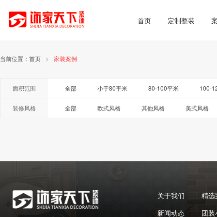
首页
定制整装
当前位置：
首页
>
家装案例
面积范围
全部
小于80平米
80-100平米
100-
装修风格
全部
欧式风格
其他风格
美式风格
关于我们
精选
新闻动态
团装