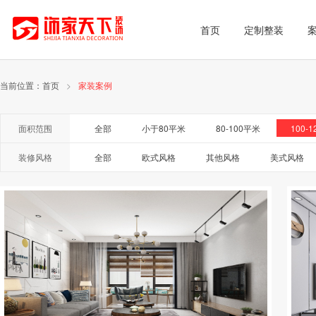
首页
定制整装
当前位置：
首页
>
家装案例
面积范围
全部
小于80平米
80-100平米
100-
装修风格
全部
欧式风格
其他风格
美式风格