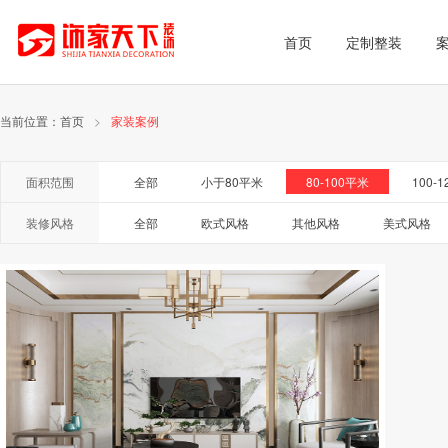
首页
定制整装
当前位置：
首页
>
家装案例
面积范围
全部
小于80平米
80-100平米
100-
装修风格
全部
欧式风格
其他风格
美式风格