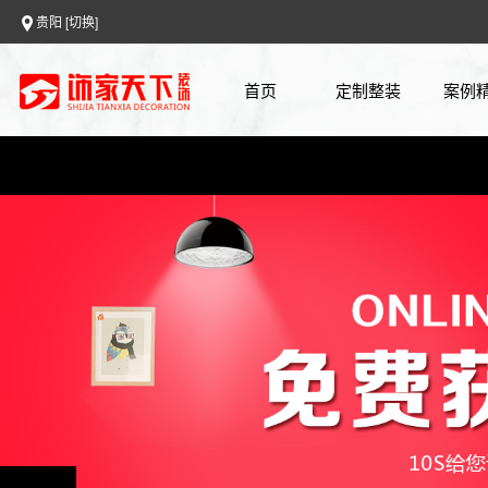
贵阳
[切换]
首页
定制整装
案例
0元设计
案例
全房整装
720
免费报价
上门量房