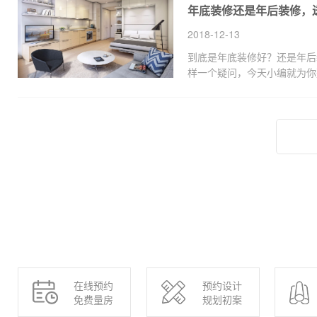
年底装修还是年后装修，
殊，所以装修时该预防的问题
2018-12-13
到底是年底装修好？还是年后
样一个疑问，今天小编就为你
修的七大好处，供大家参考哦
在线预约
预约设计
免费量房
规划初案