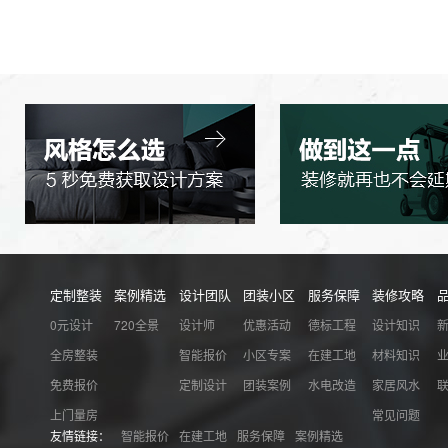
定制整装
案例精选
设计团队
团装小区
服务保障
装修攻略
0元设计
720全景
设计师
优惠活动
德标工程
设计知识
全房整装
智能报价
小区专案
在建工地
材料知识
免费报价
定制设计
团装案例
水电改造
家居风水
上门量房
常见问题
友情链接：
智能报价
在建工地
服务保障
案例精选