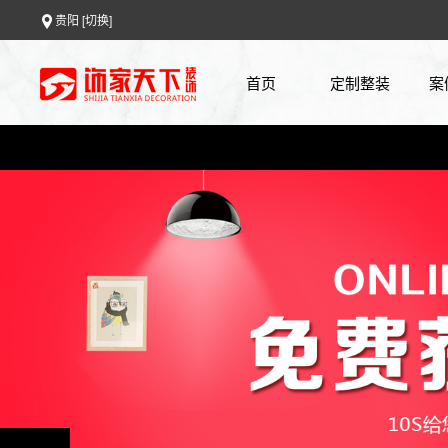
贵阳
[切换]
首页
定制整装
案
0元设计
案
全房整装
7
免费报价
上门量房