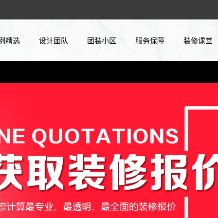
例精选
设计团队
团装小区
服务保障
装修课堂
例精选
设计师
优惠活动
德标工程
装修攻略
20全景
智能报价
小区专案
在建工地
设计知识
定制设计
团装案例
水电改造
材料知识
家居风水
常见问题