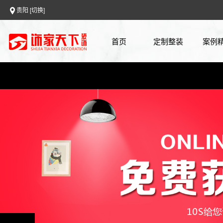
贵阳
[切换]
首页
定制整装
案例
0元设计
案例
全房整装
720
免费报价
上门量房