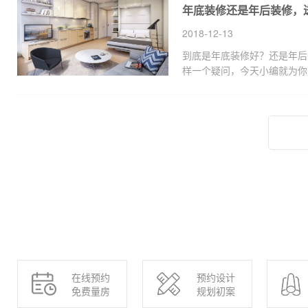
年底装修还是年后装修，
殊，所以装修时该预防的问题
2018-12-13
到底是年底装修好？还是年后
样一个疑问，今天小编就为你
修的七大好处，供大家参考哦
在线预约
预约设计
免费量房
规划初案