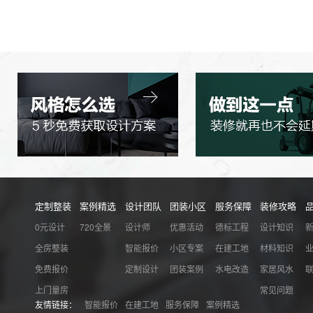
定制整装
案例精选
设计团队
团装小区
服务保障
装修攻略
0元设计
720全景
设计师
优惠活动
德标工程
设计知识
全房整装
智能报价
小区专案
在建工地
材料知识
免费报价
定制设计
团装案例
水电改造
家居风水
上门量房
常见问题
友情链接：
智能报价
在建工地
服务保障
案例精选